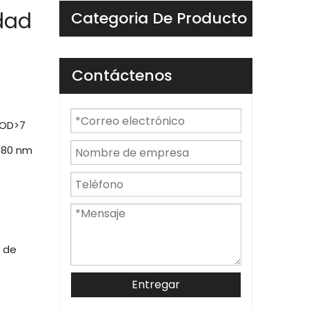
dad
Categoria De Producto
Contáctenos
 OD>7
1080 nm
r de
Entregar