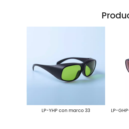
Produ
 33
LP-YHP con marco 33