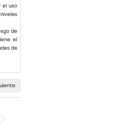
 el uso
 niveles
esgo de
iene el
tudes de
guiente: