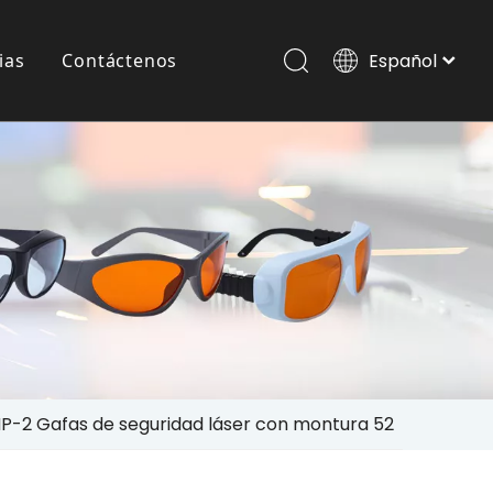
ias
Contáctenos
Español
Italiano
Português
Gafas Láser Para Mascotas
Pусский
العربية
English
P-2 Gafas de seguridad láser con montura 52