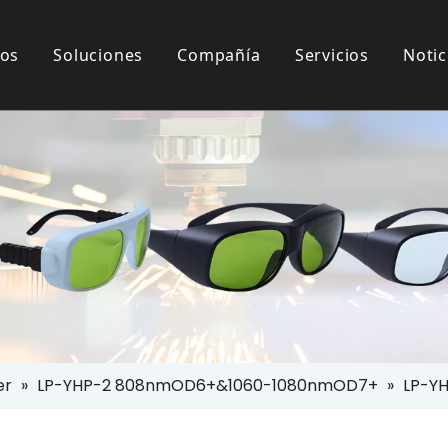
tos
Soluciones
Compañía
Servicios
Notic
eguridad IPL
ciones De Clientes
e La Industria
Anteojos Para Uso Del Paciente
Descargar
Seguridad Láser
er
»
LP-YHP-2 808nmOD6+&1060-1080nmOD7+
»
LP-YH