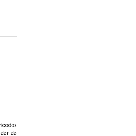
ricadas
edor de