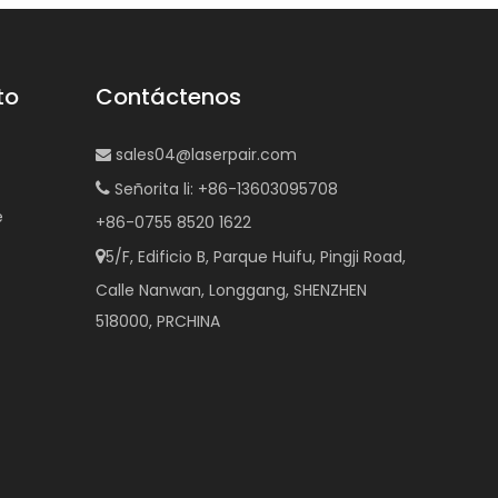
to
Contáctenos
sales04@laserpair.com

Señorita li: +86-13603095708

e
+86-0755 8520 1622
5/F, Edificio B, Parque Huifu, Pingji Road,

Calle Nanwan, Longgang, SHENZHEN
518000, PRCHINA