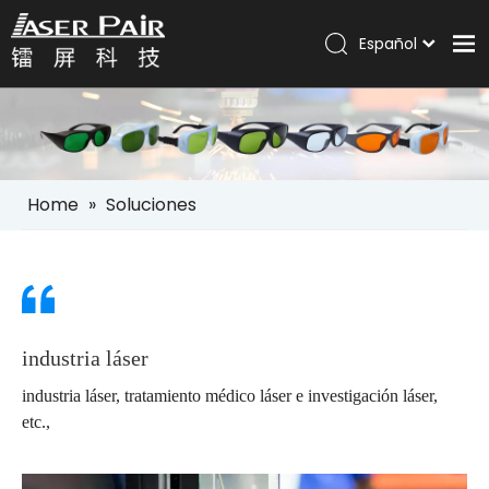
Español
Italiano
Hogar
Português
Pусский
Productos
العربية
Soluciones
English
Home
»
Soluciones
Compañía
Servicios
Noticias
Contáctenos
industria láser
industria láser, tratamiento médico láser e investigación láser,
etc.,