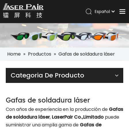
Español
Italiano
Hogar
Português
Pусский
Productos
العربية
Soluciones
English
Home
»
Productos
»
Gafas de soldadura láser
Compañía
Servicios
Categoria De Producto
Noticias
Contáctenos
Gafas de soldadura láser
Con años de experiencia en la producción de
Gafas
de soldadura láser
,
LaserPair Co.,Limitado
puede
suministrar una amplia gama de
Gafas de