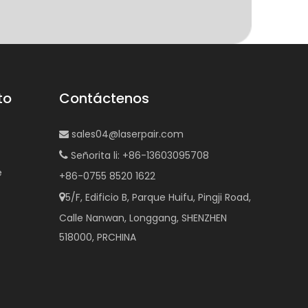
to
Contáctenos
sales04@laserpair.com

Señorita li: +86-13603095708

e
+86-0755 8520 1622
5/F, Edificio B, Parque Huifu, Pingji Road,

Calle Nanwan, Longgang, SHENZHEN
518000, PRCHINA