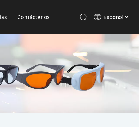
ias
Contáctenos
Español
Italiano
Português
Gafas Láser Para Mascotas
Pусский
العربية
English