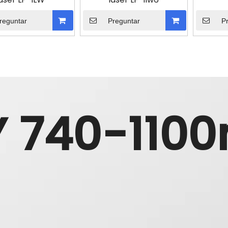
reguntar
Preguntar
P
Y 740-110