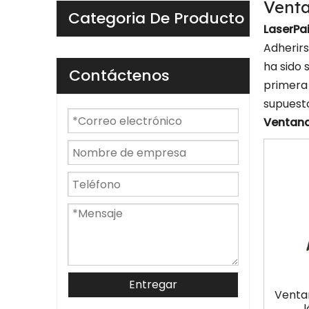
Venta
Categoria De Producto
LaserPai
Adherirs
ha sido 
Contáctenos
primera 
supuesto
Ventana
Entregar
Venta