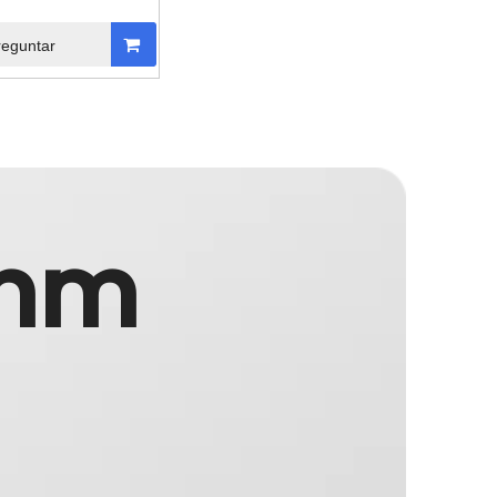
reguntar
0nm