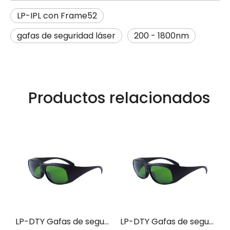
LP-IPL con Frame52
gafas de seguridad láser
200 - 1800nm
Productos relacionados
 seguridad para láser con montura 36
LP-DTY Gafas de seguridad láser con montura 33
LP-DTY Gafas de seguridad láser con montura 33