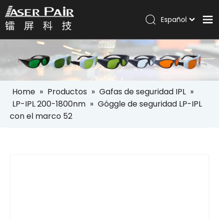
Español
Italiano
Hogar
Português
Pусский
Productos
العربية
Soluciones
English
Home
»
Productos
»
Gafas de seguridad IPL
»
Compañía
LP-IPL 200-1800nm
»
Góggle de seguridad LP-IPL
con el marco 52
Servicios
Noticias
Contáctenos